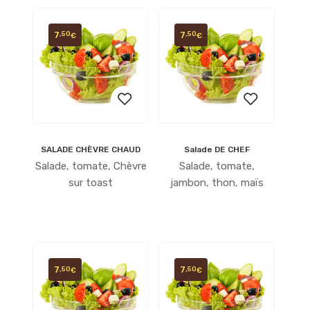
7
7
,50
,50
€
€
SALADE CHÈVRE CHAUD
Salade DE CHEF
Ajouter
Ajouter
Salade, tomate, Chèvre
Salade, tomate,
à la
à la
sur toast
jambon, thon, maïs
liste
liste
d’envies
d’envies
7
7
,50
,50
€
€