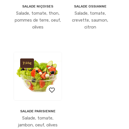
SALADE NIÇOISES
SALADE OSSIANNE
Ajouter
Ajouter
Salade, tomate, thon,
Salade, tomate,
à la
à la
pommes de terre, oeuf,
crevette, saumon,
olives
citron
liste
liste
d’envies
d’envies
7
,50
€
SALADE PARISIENNE
Ajouter
Salade, tomate,
à la
jambon, oeuf, olives