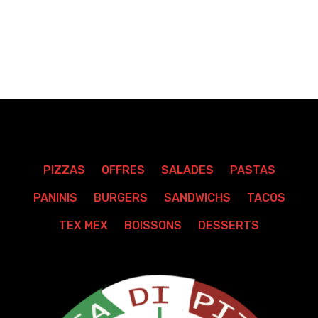
liste
d’envies
PIZZAS
OFFRES
SALADES
PASTAS
PANINIS
BURGERS
SANDWICHS
TACOS
TEX MEX
BOISSONS
DESSERTS