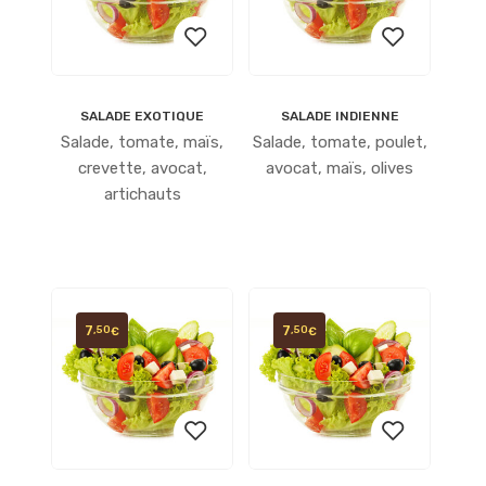
SALADE EXOTIQUE
SALADE INDIENNE
Ajouter
Ajouter
Salade, tomate, maïs,
Salade, tomate, poulet,
à la
à la
crevette, avocat,
avocat, maïs, olives
artichauts
liste
liste
d’envies
d’envies
7
7
,50
,50
€
€