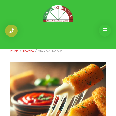
HOME
/
TEXMEX
/
MOZZA STICKS X4