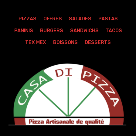
PIZZAS
OFFRES
SALADES
PASTAS
PANINIS
BURGERS
SANDWICHS
TACOS
TEX MEX
BOISSONS
DESSERTS