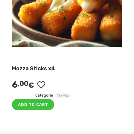
Mozza Sticks x4
6
,00
€
catégorie
TexMex
ADD TO CART