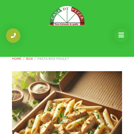
HOME
/
BOX
/
PASTA BOX POULET