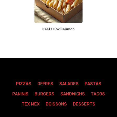
Pasta Box Saumon
PIZZAS
OFFRES
SALADES
PASTAS
PANINIS
BURGERS
SANDWICHS
TACOS
TEX MEX
BOISSONS
DESSERTS