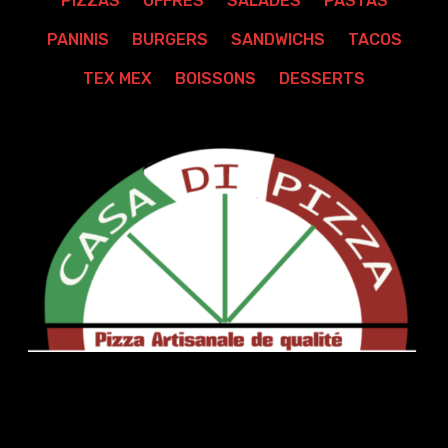
PIZZAS
OFFRES
SALADES
PASTAS
PANINIS
BURGERS
SANDWICHS
TACOS
TEX MEX
BOISSONS
DESSERTS